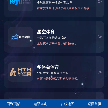
TW-2砂轮修整机
JO919五轴联动数控工具磨床
首页
上一页
1
下一页
末页
首页
产品中心
售后视频
产品视频
生产实力
新闻资讯
关于拓瓦
乐鱼(中国)
乐鱼(中国)
回到顶部
电话咨询
在线地图
返回首页